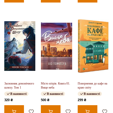
Засновник демонічного
Місто вітрів. Книга 01.
Повернення до кафе на
шляху. Том 1
Вище неба
краю світу
В наявності
В наявності
В наявності
320 ₴
500 ₴
299 ₴