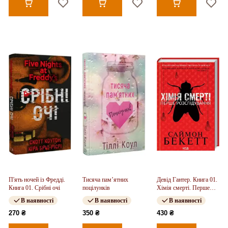
П'ять ночей із Фредді.
Тисяча пам’ятних
Девід Гантер. Книга 01.
Книга 01. Срібні очі
поцілунків
Хімія смерті. Перше
розслідування
В наявності
В наявності
В наявності
270 ₴
350 ₴
430 ₴