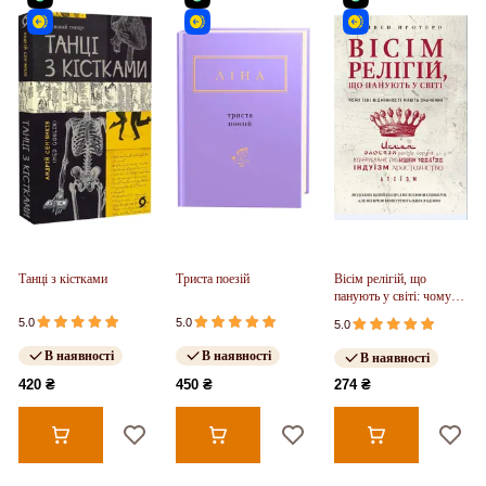
Танці з кістками
Триста поезій
Вісім релігій, що
панують у світі: чому
їхні відмінності мають
5.0
5.0
5.0
значення
В наявності
В наявності
В наявності
420 ₴
450 ₴
274 ₴