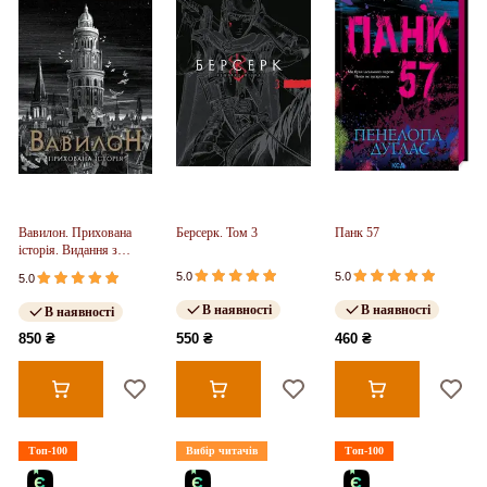
Вавилон. Прихована
Берсерк. Том 3
Панк 57
історія. Видання з
ілюстрованим зрізом
5.0
5.0
5.0
(у)
В наявності
В наявності
В наявності
850 ₴
550 ₴
460 ₴
Топ-100
Вибір читачів
Топ-100