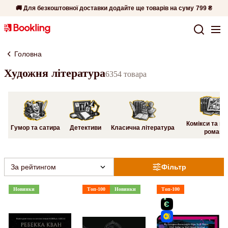
🚚 Для безкоштовної доставки додайте ще товарів на суму
799 ₴
Головна
Художня література
6354 товара
Комікси та гр
Гумор та сатира
Детективи
Класична література
романи
За рейтингом
Фільтр
Новинки
Топ-100
Новинки
Топ-100