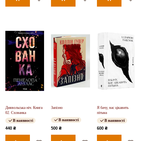
Диявольська ніч. Книга
Запізно
Я бачу, вас цікавить
02. Схованка
пітьма
В наявності
В наявності
В наявності
440 ₴
500 ₴
600 ₴