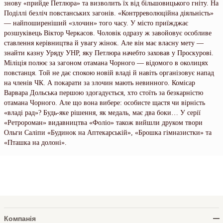
знову «прийде Петлюра» та визволить їх від більшовицького гніту. На
Поділлі безліч повстанських загонів. «Контрреволюційна діяльність»
— найпоширеніший «злочин» того часу. У місто приїжджає
розшуківець Віктор Черкасов. Чоловік одразу ж завойовує особливе
ставлення керівництва й увагу жінок. Але він має власну мету —
знайти казну Уряду УНР, яку Петлюра начебто заховав у Проскурові.
Міліція полює за загоном отамана Чорного — відомого в околицях
повстанця. Той не дає спокою новій владі й навіть організовує напад
на членів ЧК. А покарати за злочин мають невинного. Комісар
Варвара Дольська першою здогадується, хто стоїть за безкарністю
отамана Чорного. Але що вона вибере: особисте щастя чи вірність
«владі рад»? Будь-яке рішення, як медаль, має два боки… У серії
«Ретророман» видавництва «Фоліо» також вийшли друком твори
Ольги Саліпи «Будинок на Аптекарській», «Брошка гімназистки» та
«Пташка на долоні».
Компанія