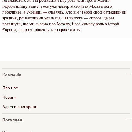
гетьманового життя російський цар розв’язав проти Мазепи
інформаційну війну, і ось уже четверте століття Москва його
проклинає, а українці — славлять. Хто він? Герой своєї батьківщини,
зрадник, романтичний коханець? Ця книжка — спроба ще раз
поглянути, що ми знаємо про Мазепу, його чималу роль в історії
Європи, непрості рішення та яскраве життя.
Компанія
Про нас
Новини
Адреси книгарень
Покупцеві