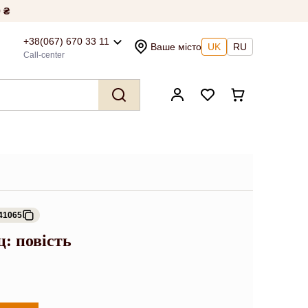
 ₴
+38(067) 670 33 11
Ваше місто
UK
RU
Call-center
41065
: повість