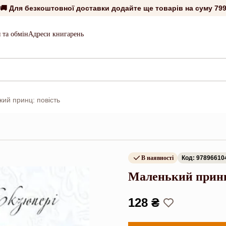
🚚 Для безкоштовної доставки додайте ще товарів на суму
799
 та обмін
Адреси книгарень
ий принц: повість
В наявності
Код: 97896610
Маленький принц
128 ₴