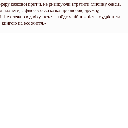
сферу казкової притчі, не ризикуючи втратити глибину сенсів.
ї планети, а філософська казка про любов, дружбу,
. Незалежно від віку, читач знайде у ній ніжність, мудрість та
 книгою на все життя.»