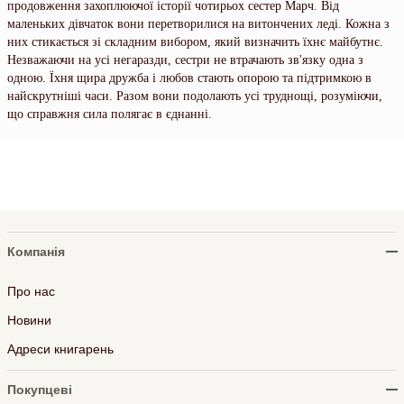
продовження захоплюючої історії чотирьох сестер Марч. Від
маленьких дівчаток вони перетворилися на витончених леді. Кожна з
них стикається зі складним вибором, який визначить їхнє майбутнє.
Незважаючи на усі негаразди, сестри не втрачають зв'язку одна з
одною. Їхня щира дружба і любов стають опорою та підтримкою в
найскрутніші часи. Разом вони подолають усі труднощі, розуміючи,
що справжня сила полягає в єднанні.
Компанія
Про нас
Новини
Адреси книгарень
Покупцеві