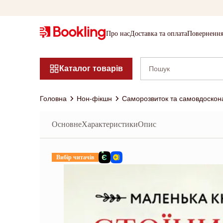
Про нас
Доставка та оплата
Повернення
Каталог товарів
Головна
Нон-фікшн
Саморозвиток та самовдоскон
Основне
Характеристики
Опис
Вибір читачів