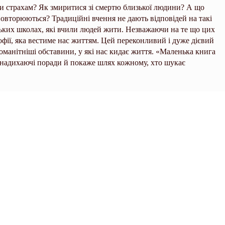
ти страхам? Як змиритися зі смертю близької людини? А що
овторюються? Традиційні вчення не дають відповідей на такі
ських школах, які вчили людей жити. Незважаючи на те що цих
офії, яка вестиме нас життям. Цей переконливий і дуже дієвий
оманітніші обставини, у які нас кидає життя. «Маленька книга
а надихаючі поради й покаже шлях кожному, хто шукає