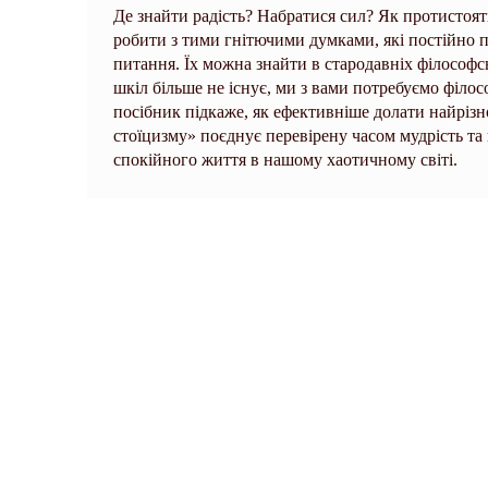
Де знайти радість? Набратися сил? Як протистоя
робити з тими гнітючими думками, які постійно п
питання. Їх можна знайти в стародавніх філософ
шкіл більше не існує, ми з вами потребуємо філос
посібник підкаже, як ефективніше долати найрізн
стоїцизму» поєднує перевірену часом мудрість т
спокійного життя в нашому хаотичному світі.