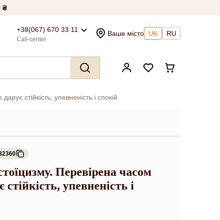
 ₴
+38(067) 670 33 11
Ваше місто
UK
RU
Call-center
арує стійкість, упевненість і спокій
82360
тоїцизму. Перевірена часом
є стійкість, упевненість і