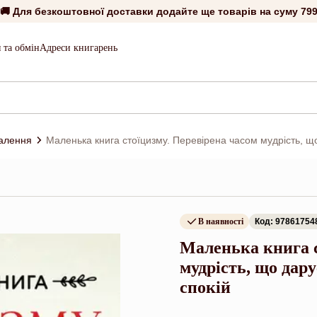
🚚 Для безкоштовної доставки додайте ще товарів на суму
799
 та обмін
Адреси книгарень
алення
Маленька книга стоїцизму. Перевірена часом мудрість, що д
В наявності
Код: 97861754
Маленька книга с
мудрість, що дару
спокій