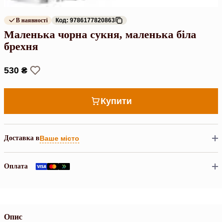
В наявності
Код: 9786177820863
Маленька чорна сукня, маленька біла
брехня
530 ₴
Купити
Доставка в
Ваше місто
Оплата
Опис