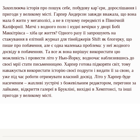
Захоплююча історія про пошук себе, побудову кар’єри, дорослішання і
пригоди у великому місті. Гарпер Андерсон завжди вважала, що вона
мала б жити у мегаполісі, а не в глухому передмісті в Північній
Каліфорнії. Матчі з водного поло і нудні вечірки у дворі Бобі
Маккітрікса – хіба це життя? Одного разу її запрошують на
стажування в елітний журнал для тінейджерів Shift як блогерку, що
пише про побачення, але є одна маленька проблема: у неї жодного
досвіду в побаченнях. Та все ж вона вирішує використати цю
можливість і провести літо у Нью-Йорку, водночас наблизившись до
своєї мрії стати письменницею. Харпер готова підкоряти світ, тому
наважується використати історію своєї подруги і видати її за свою, а
уже під час роботи отримувати власний досвід. Літо у Харпер буде
насиченим – жахливі зустрічі з божевільним редактором, перегони за
лайками, відкриття галереї в Брукліні, вихідні в Хемптонсі, та інші
пригоди у великому місті.