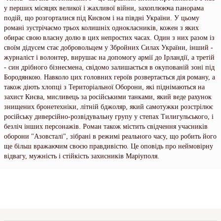
у перших місяцях великої і жахливої війни, захоплююча панорама
подій, що розгорталися під Києвом і на півдні України. У цьому
романі зустрічаємо трьох колишніх однокласників, кожен з яких
обирає свою власну долю в цих непростих часах. Один з них разом із
своїм дідусем стає добровольцем у Збройних Силах України, інший -
журналіст і волонтер, вирушає на допомогу армії до Ірландії, а третій
- син дрібного бізнесмена, свідомо залишається в окупованій зоні під
Бородянкою. Навколо цих головних героїв розвертається дія роману, а
також діють хлопці з Територіальної Оборони, які піднімаються на
захист Києва, мисливець за російськими танками, який веде рахунок
знищених бронетехніки, літній бджоляр, який самотужки розстрілює
російську диверсійно-розвідувальну групу у степах Тилигульського, і
безліч інших персонажів. Роман також містить свідчення учасників
оборони "Азовсталі", зібрані в режимі реального часу, що робить його
ще більш вражаючим своєю правдивістю. Це оповідь про неймовірну
відвагу, мужність і стійкість захисників Маріуполя.