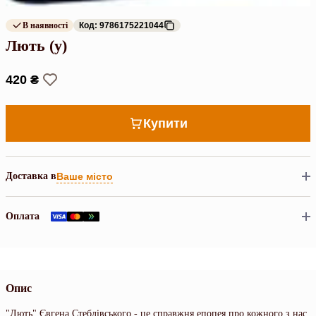
В наявності
Код: 9786175221044
Лють (у)
420 ₴
Купити
Доставка в
Ваше місто
Оплата
Опис
"Лють" Євгена Стеблівського - це справжня епопея про кожного з нас