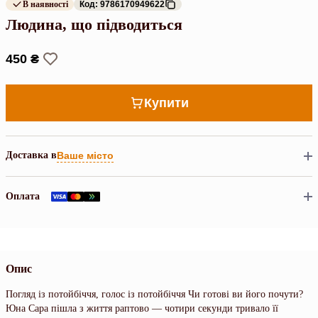
В наявності
Код: 9786170949622
Людина, що підводиться
450 ₴
Купити
Доставка в
Ваше місто
Оплата
Опис
Погляд із потойбіччя, голос із потойбіччя Чи готові ви його почути?
Юна Сара пішла з життя раптово — чотири секунди тривало її