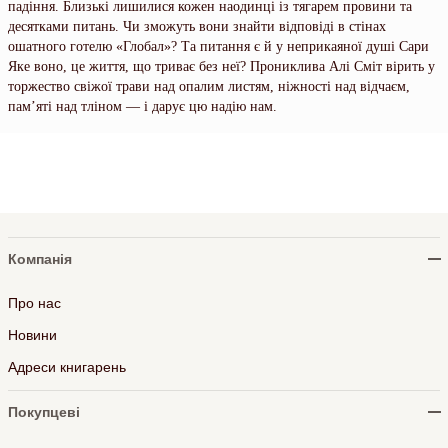
падіння. Близькі лишилися кожен наодинці із тягарем провини та
десятками питань. Чи зможуть вони знайти відповіді в стінах
ошатного готелю «Глобал»? Та питання є й у неприкаяної душі Сари
Яке воно, це життя, що триває без неї? Прониклива Алі Сміт вірить у
торжество свіжої трави над опалим листям, ніжності над відчаєм,
пам’яті над тліном — і дарує цю надію нам.
Компанія
Про нас
Новини
Адреси книгарень
Покупцеві