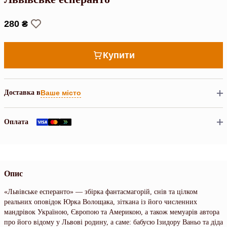
280 ₴
Купити
Доставка в
Ваше місто
Оплата
Опис
«Львівське есперанто» — збірка фантасмагорій, снів та цілком
реальних оповідок Юрка Волощака, зіткана із його численних
мандрівок Україною, Європою та Америкою, а також мемуарів автора
про його відому у Львові родину, а саме: бабусю Ізидору Ваньо та діда