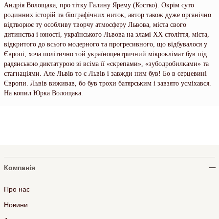
Андрія Волощака, про тітку Галину Ярему (Костко). Окрім суто
родинних історій та біографічних ниток, автор також дуже органічно
відтворює ту особливу творчу атмосферу Львова, міста свого
дитинства і юності, українського Львова на зламі XX століття, міста,
відкритого до всього модерного та прогресивного, що відбувалося у
Європі, хоча політично той україноцентричний мікроклімат був під
радянською диктатурою зі всіма її «скрепами», «зубодробилками» та
стагнаціями. Але Львів то є Львів і завжди ним був! Бо в серцевині
Європи. Львів виживав, бо був трохи батярським і завзято усміхався.
На копил Юрка Волощака.
Компанія
Про нас
Новини