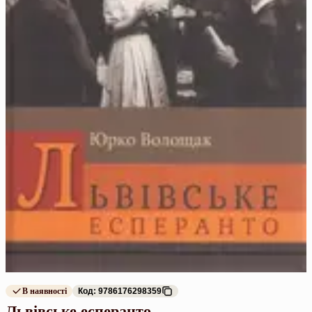
В наявності
Код: 9786176298359
Львівське есперанто