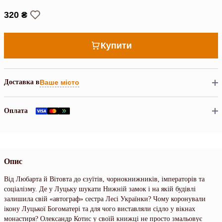
320 ₴
Купити
Доставка в
Ваше місто
Оплата
Опис
Від Любарта й Вітовта до єзуїтів, чорнокнижників, імператорів та
соціалізму. Де у Луцьку шукати Нижній замок і на якій будівлі
залишила свій «автограф» сестра Лесі Українки? Чому коронували
ікону Луцької Богоматері та для чого виставляли сідло у вікнах
монастиря? Олександр Котис у своїй книжці не просто змальовує