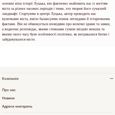
основні віхи історії Луцька, він фактично знайомить нас із життям
міста за різних часових періодів і тими, хто творив його сучасний
ландшафт. Стартуючи в центрі Луцька, автор проводить нас
вуличками міста, вміло балансуючи поміж легендами й історичними
фактами. Він не обмежується оповідями про величні храми та замки,
а водночас розповідає, якими стежками гуляли місцеві монахи та
якими свого часу були особливості політики, як вигравалися битви і
забудовувалося місто.
Компанія
Про нас
Новини
Адреси книгарень