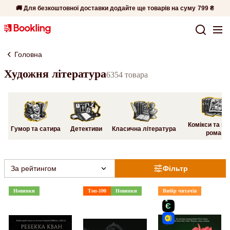
🚚 Для безкоштовної доставки додайте ще товарів на суму
799 ₴
Головна
Художня література
6354 товара
Комікси та гр
Гумор та сатира
Детективи
Класична література
романи
За рейтингом
Фільтр
Новинки
Топ-100
Новинки
Вибір читачів