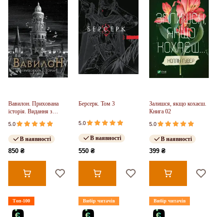
Вавилон. Прихована
Берсерк. Том 3
Залишся, якщо кохаєш.
історія. Видання з
Книга 02
ілюстрованим зрізом
5.0
5.0
5.0
(у)
В наявності
В наявності
В наявності
850 ₴
550 ₴
399 ₴
Топ-100
Вибір читачів
Вибір читачів