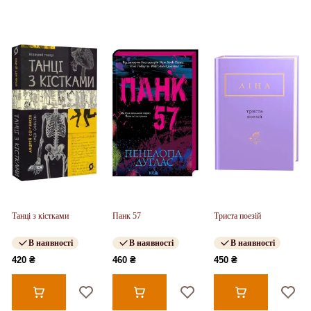
Танці з кістками
Панк 57
Триста поезій
В наявності
В наявності
В наявності
420 ₴
460 ₴
450 ₴