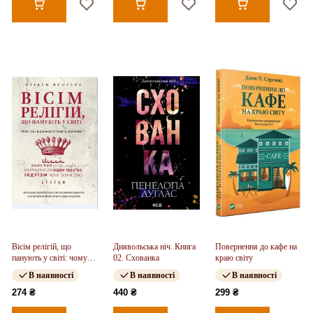
Вісім релігій, що
Диявольська ніч. Книга
Повернення до кафе на
панують у світі: чому
02. Схованка
краю світу
їхні відмінності мають
В наявності
В наявності
В наявності
значення
274 ₴
440 ₴
299 ₴