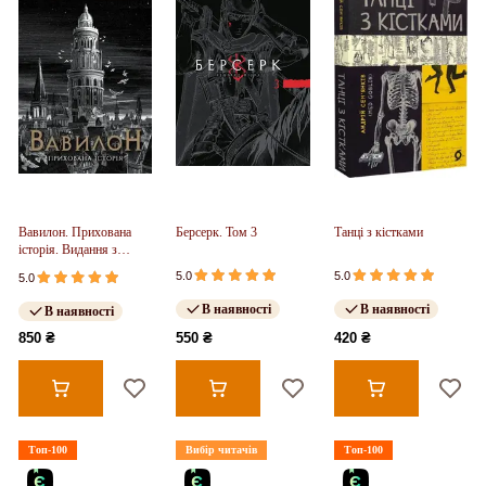
Вавилон. Прихована
Берсерк. Том 3
Танці з кістками
історія. Видання з
ілюстрованим зрізом
5.0
5.0
5.0
(у)
В наявності
В наявності
В наявності
850 ₴
550 ₴
420 ₴
Топ-100
Вибір читачів
Топ-100