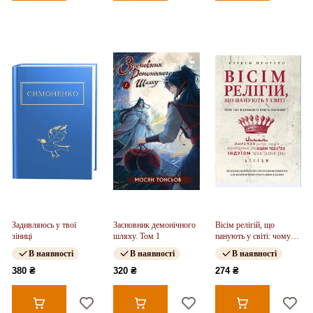
Задивляюсь у твої
Засновник демонічного
Вісім релігій, що
зіниці
шляху. Том 1
панують у світі: чому
їхні відмінності мають
В наявності
В наявності
В наявності
значення
380 ₴
320 ₴
274 ₴