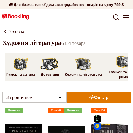
🚚 Для безкоштовної доставки додайте ще товарів на суму
799 ₴
Головна
Художня література
6354 товара
Комікси та гр
Гумор та сатира
Детективи
Класична література
романи
За рейтингом
Фільтр
Новинки
Топ-100
Новинки
Топ-100