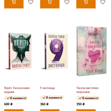
Веріті. Ексклюзивне
9 листопада
Тисяча пам’ятних
видання
поцілунків
В наявності
В наявності
В наявності
600 ₴
360 ₴
350 ₴