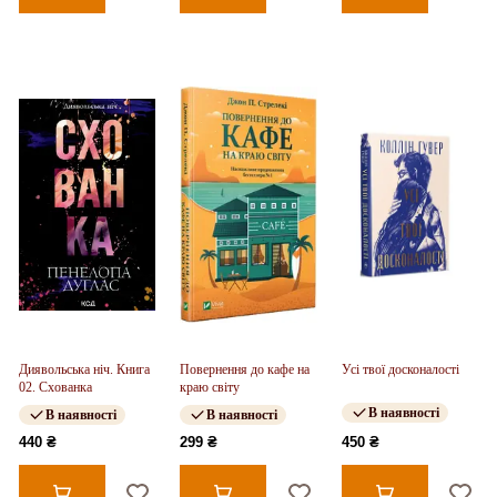
Диявольська ніч. Книга
Повернення до кафе на
Усі твої досконалості
02. Схованка
краю світу
В наявності
В наявності
В наявності
440 ₴
299 ₴
450 ₴