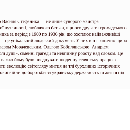
го Василя Стефаника — не лише суворого майстра
ї чутливості, люблячого батька, вірного друга та громадського
ника за період з 1900 по 1936 рік, що охоплює найважливіші
 — це унікальний людський документ. У них він гранично щиро
цлавом Морачевським, Ольгою Кобилянською, Андрієм
лі душі», сімейні трагедії та невпинну роботу над словом. Це
як важко йому було поєднувати щоденну селянську працю з
ти еволюцію світогляду митця на тлі бурхливих історичних
ової війни до боротьби за українську державність та життя під