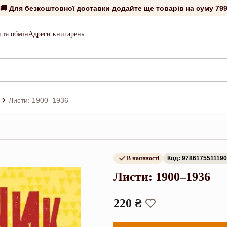
🚚 Для безкоштовної доставки додайте ще товарів на суму
799
 та обмін
Адреси книгарень
Листи: 1900–1936
В наявності
Код: 9786175511190
Листи: 1900–1936
220 ₴