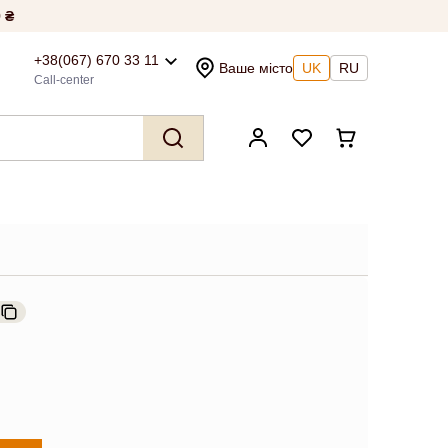
 ₴
+38(067) 670 33 11
Ваше місто
UK
RU
Call-center