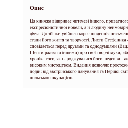
Опис
Ця книжка відкриває читачеві іншого, приватно
експресіоністичної новели, а й людину неймовірно
діяча. До збірки увійшла кореспонденція письмен
етапи його життя та творчості. Листи Стефаника
сповідається перед друзями та однодумцями (Ва
Шептицьким та іншими) про свої творчі муки, «бо
хроніка того, як народжувалися його шедеври і 
високим мистецтвом. Видання дозволяє простежи
подій: від австрійського панування та Першої світ
польською окупацією.