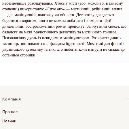
небезпечніше розслідування. Хтось у місті (або, можливо, в їхньому
оточенні) використовує «Лихе око» — містичний, руйнівний вплив
— для маніпуляцій, шантажу чи вбивств. Детективу доведеться
боротися з ворогом, якого не можна побачити і виміряти. Цей
динамічний, гостросюжетний роман пропонує: Заплутаний сюжет, що
балансує на межі реалістичного детективу та містичного трилера.
Психологічну дуель із невидимим маніпулятором. Розкриття давніх
таємниць, що ховаються за фасадом буденності. Must-read для фанатів
українського детективу та тих, хто любить, коли напруга не спадає до
останньої сторінки.
Компанія
Про нас
Новини