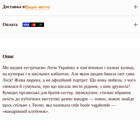
Доставка в
Ваше місто
Оплата
Опис
Ми щодня зустрічаємо Лесю Українку в пам'ятниках і назвах вулиць,
на купюрах і в шкільних кабінетах. Але яким щодня бачила світ сама
Леся? Жива людина, а не офіційний портрет. Що вона любила, з чого
сміялася й сумувала, про що писала листи рідним, з ким дружила?.
Кумедні прізвиська для братів-сестер, хоумскулінг, стильні вбрання,
нехіть до публічних виступіві далекі мандри — певно, кожне знайде
щось спільне з Лесею, яка називала себе boule vagabonde —
«мандрівний клубочок».