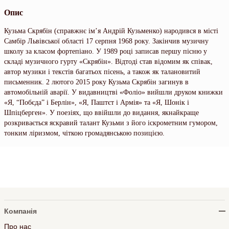
Опис
Кузьма Скрябін (справжнє ім’я Андрій Кузьменко) народився в місті
Самбір Львівської області 17 серпня 1968 року. Закінчив музичну
школу за класом фортепіано. У 1989 році записав першу пісню у
складі музичного гурту «Скрябін». Відтоді став відомим як співак,
автор музики і текстів багатьох пісень, а також як талановитий
письменник. 2 лютого 2015 року Кузьма Скрябін загинув в
автомобільній аварії. У видавництві «Фоліо» вийшли друком книжки
«Я, “Побєда” і Берлін», «Я, Паштєт і Армія» та «Я, Шонік і
Шпіцберген». У поезіях, що ввійшли до видання, якнайкраще
розкривається яскравий талант Кузьми з його іскрометним гумором,
тонким ліризмом, чіткою громадянською позицією.
Компанія
Про нас