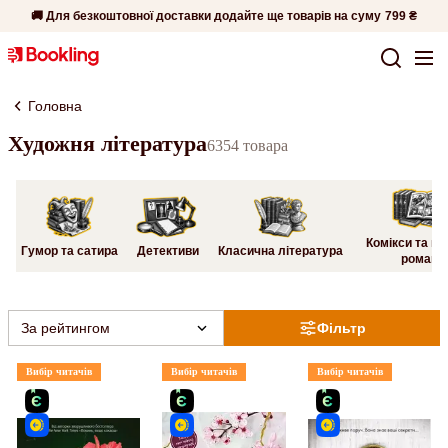
🚚 Для безкоштовної доставки додайте ще товарів на суму
799 ₴
Головна
Художня література
6354 товара
Комікси та гр
Гумор та сатира
Детективи
Класична література
романи
За рейтингом
Фільтр
Вибір читачів
Вибір читачів
Вибір читачів