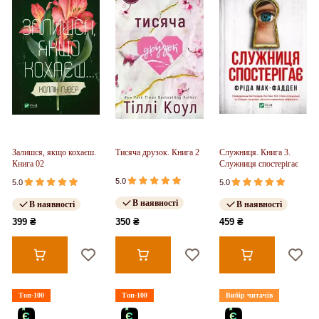
Залишся, якщо кохаєш.
Тисяча друзок. Книга 2
Служниця. Книга 3.
Книга 02
Служниця спостерігає
5.0
5.0
5.0
В наявності
В наявності
В наявності
399 ₴
350 ₴
459 ₴
Топ-100
Топ-100
Вибір читачів