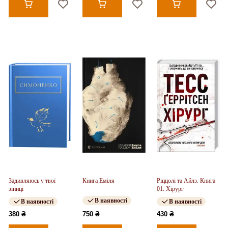
Задивляюсь у твої
Книга Еміля
Ріццолі та Айлз. Книга
зіниці
01. Хірург
В наявності
В наявності
В наявності
380 ₴
750 ₴
430 ₴