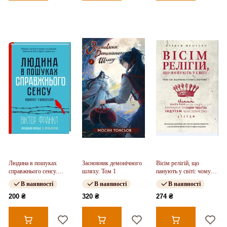
Людина в пошуках
Засновник демонічного
Вісім релігій, що
справжнього сенсу.
шляху. Том 1
панують у світі: чому
Психолог у концтаборі
їхні відмінності мають
В наявності
В наявності
В наявності
значення
200 ₴
320 ₴
274 ₴