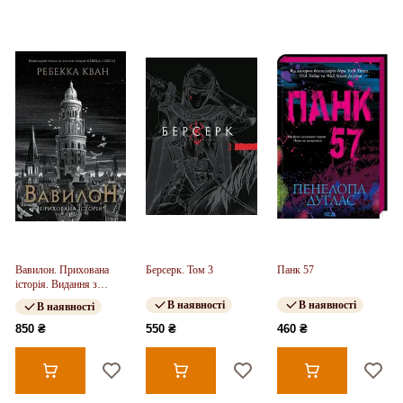
Вавилон. Прихована
Берсерк. Том 3
Панк 57
історія. Видання з
ілюстрованим зрізом
В наявності
В наявності
В наявності
(у)
850 ₴
550 ₴
460 ₴