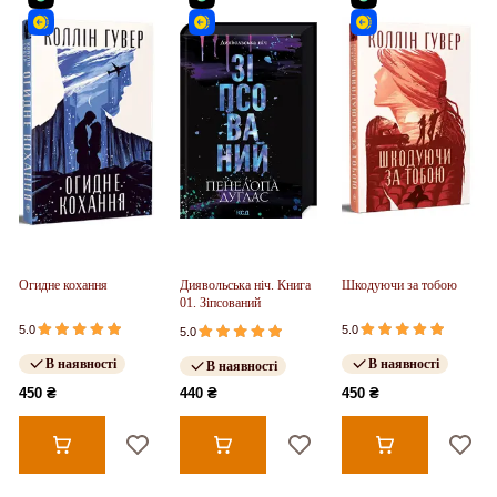
Огидне кохання
Диявольська ніч. Книга
Шкодуючи за тобою
01. Зіпсований
5.0
5.0
5.0
В наявності
В наявності
В наявності
450 ₴
440 ₴
450 ₴