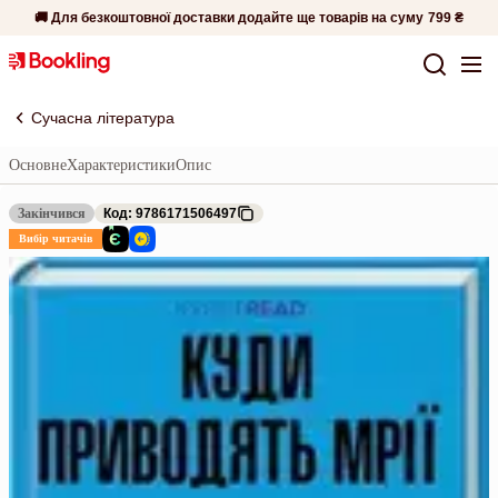
🚚 Для безкоштовної доставки додайте ще товарів на суму
799 ₴
Сучасна література
Основне
Характеристики
Опис
Закінчився
Код: 9786171506497
Вибір читачів