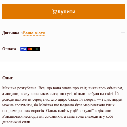
Купити
Доставка в
Ваше місто
Оплата
Опис
Маківка розгублена. Все, що вона знала про світ, виявилось обманом,
а людини, в яку вона закохалася, по суті, ніколи не було на світі. Їй
доводиться жити серед тих, хто щиро бажає їй смерті, — і цих людей
можна зрозуміти, бо Маківка ще недавно була маріонеткою їхніх
непримиренних ворогів. Однак навіть у цій ситуації в дівчини
з’являються несподівані союзники, а сама вона знаходить у собі
дивовижні сили.