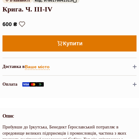
В наявності
Код: 9786176641513
Крига. Ч. III-IV
600 ₴
Купити
Доставка в
Ваше місто
Оплата
Опис
Прибувши до Іркутська, Бенедикт Ґерославський потрапляє в
середовище великих підприємців і промисловців, частина з яких