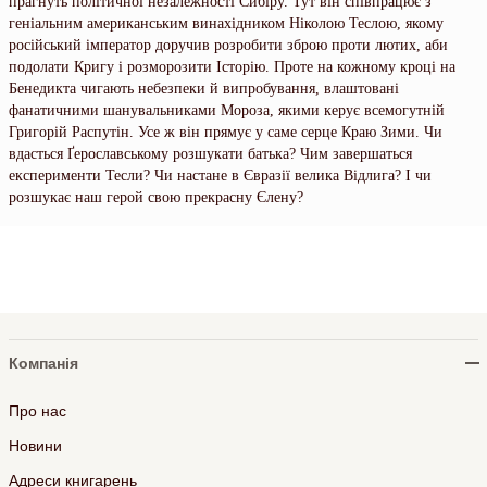
прагнуть політичної незалежності Сибіру. Тут він співпрацює з
геніальним американським винахідником Ніколою Теслою, якому
російський імператор доручив розробити зброю проти лютих, аби
подолати Кригу і розморозити Історію. Проте на кожному кроці на
Бенедикта чигають небезпеки й випробування, влаштовані
фанатичними шанувальниками Мороза, якими керує всемогутній
Григорій Распутін. Усе ж він прямує у саме серце Краю Зими. Чи
вдасться Ґерославському розшукати батька? Чим завершаться
експерименти Тесли? Чи настане в Євразії велика Відлига? І чи
розшукає наш герой свою прекрасну Єлену?
Компанія
Про нас
Новини
Адреси книгарень