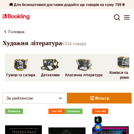
🚚 Для безкоштовної доставки додайте ще товарів на суму
799 ₴
Головна
Художня література
6354 товара
Комікси та гр
Гумор та сатира
Детективи
Класична література
романи
За рейтингом
Фільтр
Новинки
Топ-100
Новинки
Топ-100