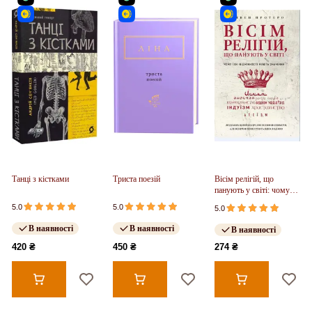
Танці з кістками
Триста поезій
Вісім релігій, що
панують у світі: чому
їхні відмінності мають
5.0
5.0
5.0
значення
В наявності
В наявності
В наявності
420 ₴
450 ₴
274 ₴