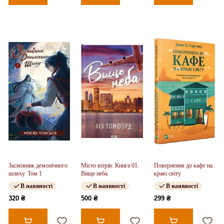
Засновник демонічного
Місто вітрів. Книга 01.
Повернення до кафе на
шляху. Том 1
Вище неба
краю світу
В наявності
В наявності
В наявності
320 ₴
500 ₴
299 ₴