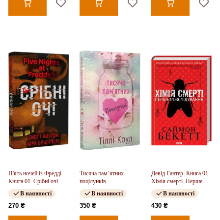
П'ять ночей із Фредді.
Тисяча пам’ятних
Девід Гантер. Книга 01.
Книга 01. Срібні очі
поцілунків
Хімія смерті. Перше
розслідування
В наявності
В наявності
В наявності
270 ₴
350 ₴
430 ₴