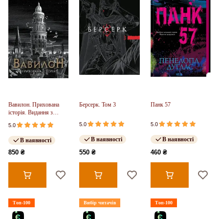
Вавилон. Прихована
Берсерк. Том 3
Панк 57
історія. Видання з
ілюстрованим зрізом
5.0
5.0
5.0
(у)
В наявності
В наявності
В наявності
850 ₴
550 ₴
460 ₴
Топ-100
Вибір читачів
Топ-100