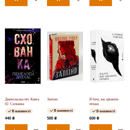
Диявольська ніч. Книга
Запізно
Я бачу, вас цікавить
02. Схованка
пітьма
В наявності
В наявності
В наявності
440 ₴
500 ₴
600 ₴