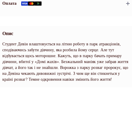
Оплата
Опис
Студент Девін влаштовується на літню роботу в парк атракціонів,
сподіваючись забути дівчину, яка розбила йому серце. Але тут
відбувається щось моторошне. Кажуть, що в парку бачать примару
дівчини, вбитої у «Домі жахів». Безжальний маніяк уже забрав життя
дівчат, а його так і не знайшли. Ворожка з парку розваг пророкує, що
на Девіна чекають дивовижні зустрічі. З чим ще він стикнеться у
країні розваг? Темне одкровення навіки змінить його життя!