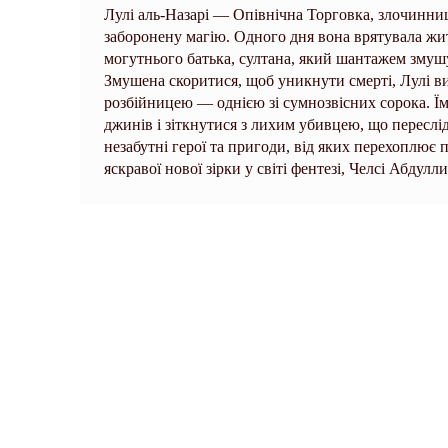
Лулі аль-Назарі — Опівнічна Торговка, злочинни
заборонену магію. Одного дня вона врятувала жит
могутнього батька, султана, який шантажем змуш
Змушена скоритися, щоб уникнути смерті, Лулі в
розбійницею — однією зі сумнозвісних сорока. Їм
джинів і зіткнутися з лихим убивцею, що переслі
незабутні герої та пригоди, від яких перехоплює
яскравої нової зірки у світі фентезі, Челсі Абдулли