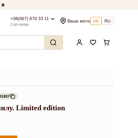
 ₴
+38(067) 670 33 11
Ваше місто
UK
RU
Call-center
31807
илу. Limited edition