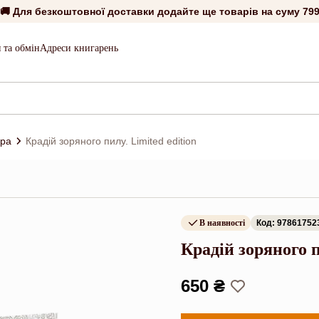
🚚 Для безкоштовної доставки додайте ще товарів на суму
799
 та обмін
Адреси книгарень
ура
Крадій зоряного пилу. Limited edition
В наявності
Код: 97861752
Крадій зоряного п
650 ₴