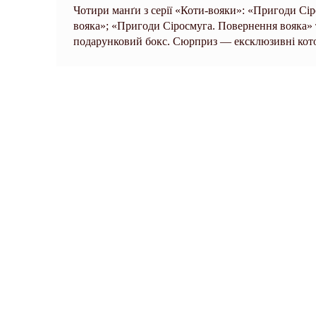
Чотири манґи з серії «Коти-вояки»: «Пригоди Сі
вояка»; «Пригоди Сіросмуга. Повернення вояка»
подарунковий бокс. Сюрприз — ексклюзивні кот