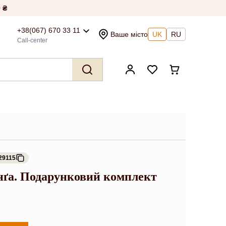
 ₴
+38(067) 670 33 11
Ваше місто
UK
RU
Call-center
29115
нґа. Подарунковий комплект