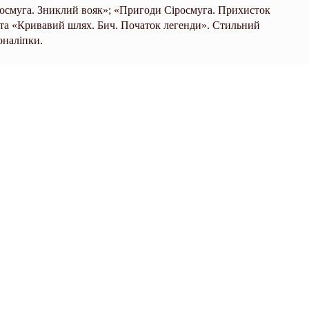
росмуга. Зниклий вояк»; «Пригоди Сіросмуга. Прихисток
 та «Кривавий шлях. Бич. Початок легенди». Стильний
оналіпки.