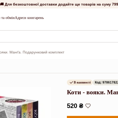
🚚 Для безкоштовної доставки додайте ще товарів на суму
799
 та обмін
Адреси книгарень
вояки. Манґа. Подарунковий комплект
В наявності
Код: 97861782
Коти - вояки. Ма
520 ₴