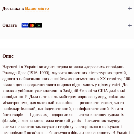
Ваше місто
Доставка в
Оплата
Опис
Нарешті і в Україні виходить перша книжка «дорослих» оповідань
Роальда Дала (1916–1990), лауреата численних літературних премій,
одного з найвизначніших англійських письменників ХХ століття, 100-
річчя з дня народження якого широко відзначають у цілому світі. До
книжки увійшли уже класичні в Західній Європі та США далівські
оповідання. Р. Дала називають майстром чорного гумору, «ніжним
мізантропом», для якого найголовніше — розповісти сюжет, часто
напівжартівливий, напівдетективний, напівфантастичний. Багато
його творів — і дитячих, і «дорослих» — лягли в основу художніх
фільмів, а кожна книга мала великий успіх. Письменник змушує
читача ненаситно заковтувати сторінку за сторінкою в очікуванні
несподіваної розв’яки — блискучого фінального сюрпризу. В Україні