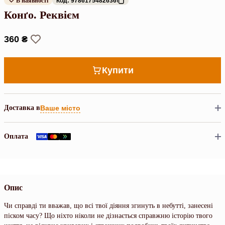
В наявності
Код: 9786175482636
Конґо. Реквієм
360 ₴
Купити
Доставка в
Ваше місто
Оплата
Опис
Чи справді ти вважав, що всі твої діяння згинуть в небутті, занесені
піском часу? Що ніхто ніколи не дізнається справжню історію твого