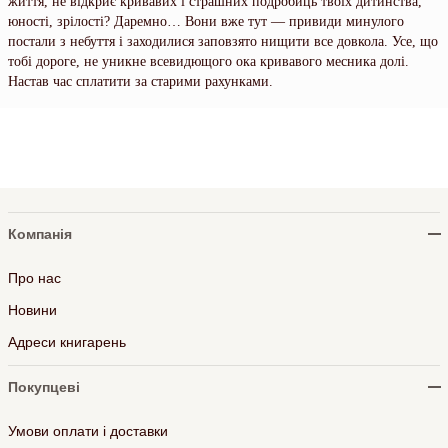
життя, не відкриє кривавих і страшних подробиць твоїх дитинства,
юності, зрілості? Даремно… Вони вже тут — привиди минулого
постали з небуття і заходилися заповзято нищити все довкола. Усе, що
тобі дороге, не уникне всевидющого ока кривавого месника долі.
Настав час сплатити за старими рахунками.
Компанія
Про нас
Новини
Адреси книгарень
Покупцеві
Умови оплати і доставки