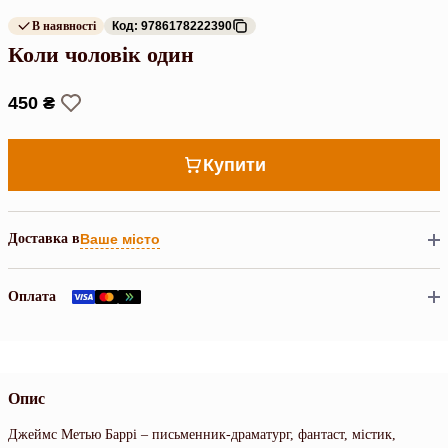
В наявності
Код: 9786178222390
Коли чоловік один
450 ₴
Купити
Доставка в
Ваше місто
Оплата
Опис
Джеймс Метью Баррі – письменник-драматург, фантаст, містик,