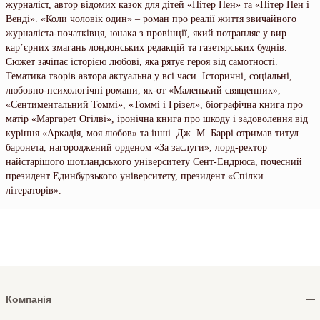
журналіст, автор відомих казок для дітей «Пітер Пен» та «Пітер Пен і
Венді». «Коли чоловік один» – роман про реалії життя звичайного
журналіста-початківця, юнака з провінції, який потрапляє у вир
кар’єрних змагань лондонських редакцій та газетярських буднів.
Сюжет зачіпає історією любові, яка рятує героя від самотності.
Тематика творів автора актуальна у всі часи. Історичні, соціальні,
любовно-психологічні романи, як-от «Маленький священник»,
«Сентиментальний Томмі», «Томмі і Грізел», біографічна книга про
матір «Маргарет Огілві», іронічна книга про шкоду і задоволення від
куріння «Аркадія, моя любов» та інші. Дж. М. Баррі отримав титул
баронета, нагороджений орденом «За заслуги», лорд-ректор
найстарішого шотландського університету Сент-Ендрюса, почесний
президент Единбурзького університету, президент «Спілки
літераторів».
Компанія