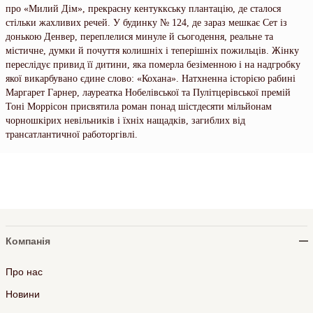
про «Милий Дім», прекрасну кентуккську плантацію, де сталося
стільки жахливих речей. У будинку № 124, де зараз мешкає Сет із
донькою Денвер, переплелися минуле й сьогодення, реальне та
містичне, думки й почуття колишніх і теперішніх пожильців. Жінку
переслідує привид її дитини, яка померла безіменною і на надгробку
якої викарбувано єдине слово: «Кохана». Натхненна історією рабині
Маргарет Гарнер, лауреатка Нобелівської та Пулітцерівської премій
Тоні Моррісон присвятила роман понад шістдесяти мільйонам
чорношкірих невільників і їхніх нащадків, загиблих від
трансатлантичної работоргівлі.
Компанія
Про нас
Новини