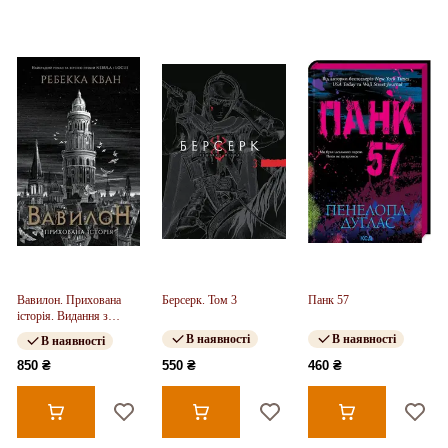
Вавилон. Прихована
Берсерк. Том 3
Панк 57
історія. Видання з
ілюстрованим зрізом
В наявності
В наявності
В наявності
(у)
850 ₴
550 ₴
460 ₴