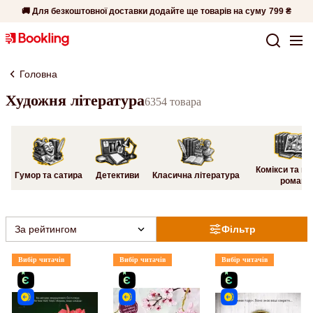
🚚 Для безкоштовної доставки додайте ще товарів на суму
799 ₴
Головна
Художня література
6354 товара
Комікси та гр
Гумор та сатира
Детективи
Класична література
романи
За рейтингом
Фільтр
Вибір читачів
Вибір читачів
Вибір читачів