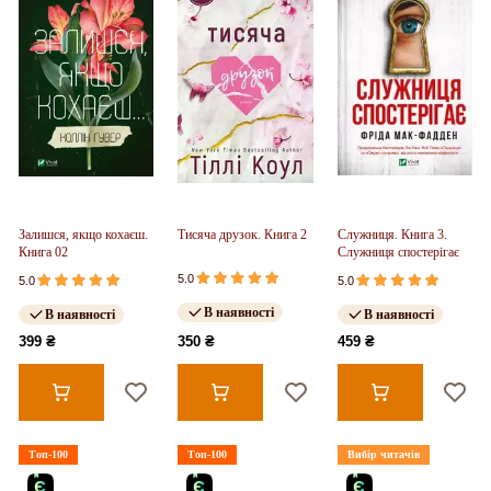
Залишся, якщо кохаєш.
Тисяча друзок. Книга 2
Служниця. Книга 3.
Книга 02
Служниця спостерігає
5.0
5.0
5.0
В наявності
В наявності
В наявності
399 ₴
350 ₴
459 ₴
Топ-100
Топ-100
Вибір читачів