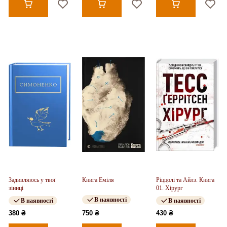
Задивляюсь у твої
Книга Еміля
Ріццолі та Айлз. Книга
зіниці
01. Хірург
В наявності
В наявності
В наявності
380 ₴
750 ₴
430 ₴