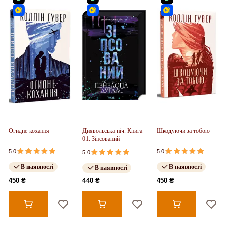
Огидне кохання
Диявольська ніч. Книга
Шкодуючи за тобою
01. Зіпсований
5.0
5.0
5.0
В наявності
В наявності
В наявності
450 ₴
440 ₴
450 ₴