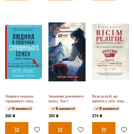
Людина в пошуках
Засновник демонічного
Вісім релігій, що
справжнього сенсу.
шляху. Том 1
панують у світі: чому
Психолог у концтаборі
їхні відмінності мають
В наявності
В наявності
В наявності
значення
200 ₴
320 ₴
274 ₴