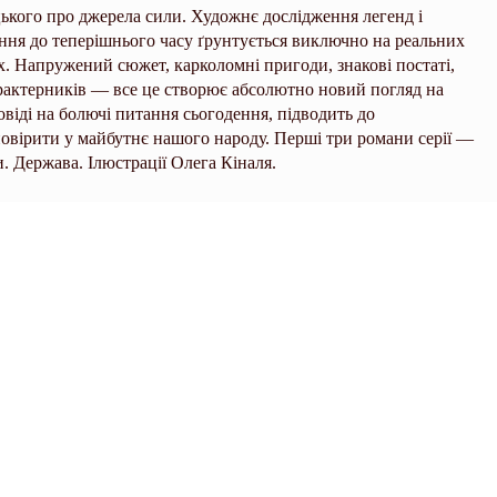
кого про джерела сили. Художнє дослідження легенд і
ення до теперішнього часу ґрунтується виключно на реальних
х. Напружений сюжет, карколомні пригоди, знакові постаті,
арактерників — все це створює абсолютно новий погляд на
овіді на болючі питання сьогодення, підводить до
 повірити у майбутнє нашого народу. Перші три романи серії —
. Держава. Ілюстрації Олега Кіналя.