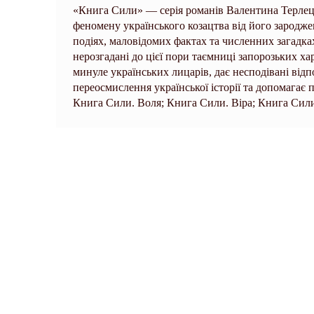
«Книга Сили» — серія романів Валентина Терлець
феномену українського козацтва від його зародж
подіях, маловідомих фактах та численних загадка
нерозгадані до цієї пори таємниці запорозьких х
минуле українських лицарів, дає несподівані відп
переосмислення української історії та допомагає
Книга Сили. Воля; Книга Сили. Віра; Книга Сили