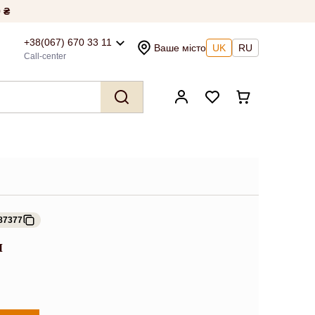
 ₴
+38(067) 670 33 11
Ваше місто
UK
RU
Call-center
87377
я