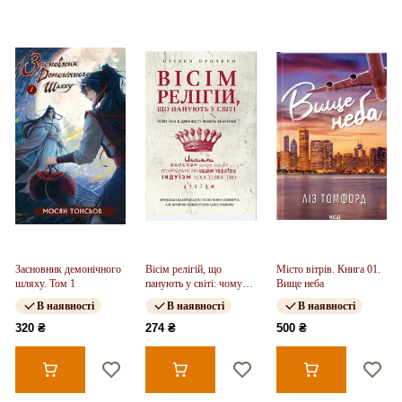
Засновник демонічного
Вісім релігій, що
Місто вітрів. Книга 01.
шляху. Том 1
панують у світі: чому
Вище неба
їхні відмінності мають
В наявності
В наявності
В наявності
значення
320 ₴
274 ₴
500 ₴