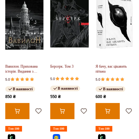
Вавилон. Прихована
Берсерк. Том 3
Я бачу, вас цікавить
історія. Видання з
пітьма
ілюстрованим зрізом
5.0
5.0
5.0
(у)
В наявності
В наявності
В наявності
850 ₴
550 ₴
600 ₴
Топ-100
Топ-100
Топ-100