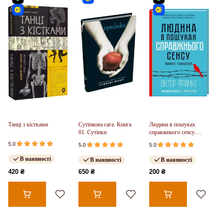
Танці з кістками
Сутінкова сага. Книга
Людина в пошуках
01. Сутінки
справжнього сенсу.
Психолог у концтаборі
5.0
5.0
5.0
В наявності
В наявності
В наявності
420 ₴
650 ₴
200 ₴