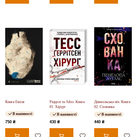
Книга Еміля
Ріццолі та Айлз. Книга
Диявольська ніч. Книга
01. Хірург
02. Схованка
В наявності
В наявності
В наявності
750 ₴
430 ₴
440 ₴