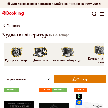
🚚 Для безкоштовної доставки додайте ще товарів на суму
799 ₴
Головна
Художня література
6354 товара
Комікси та гр
Гумор та сатира
Детективи
Класична література
романи
За рейтингом
Фільтр
Новинки
Топ-100
Новинки
Топ-100