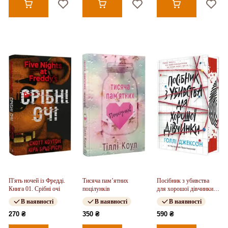
П'ять ночей із Фредді.
Тисяча пам’ятних
Посібник з убивства
Книга 01. Срібні очі
поцілунків
для хорошої дівчинки.
Книга 01
В наявності
В наявності
В наявності
270 ₴
350 ₴
590 ₴