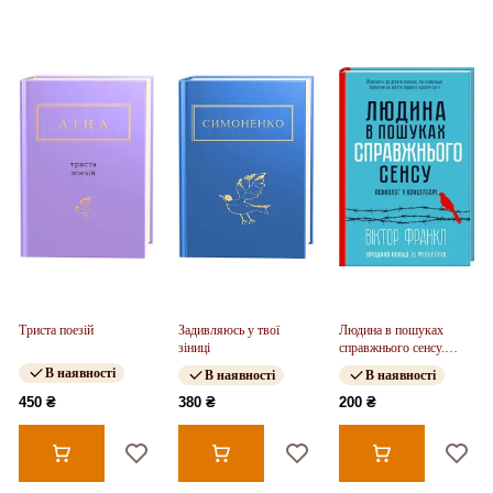
Триста поезій
Задивляюсь у твої
Людина в пошуках
зіниці
справжнього сенсу.
Психолог у концтаборі
В наявності
В наявності
В наявності
450 ₴
380 ₴
200 ₴