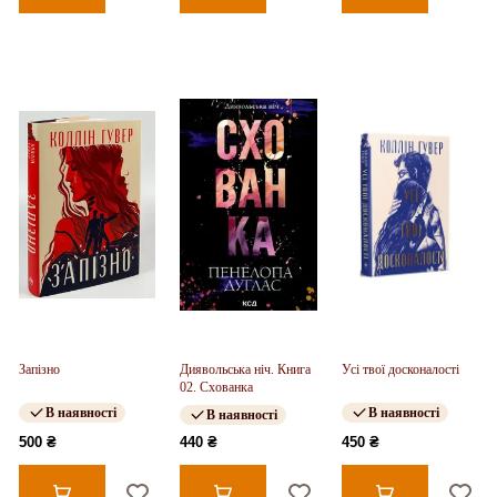
Запізно
Диявольська ніч. Книга
Усі твої досконалості
02. Схованка
В наявності
В наявності
В наявності
500 ₴
440 ₴
450 ₴