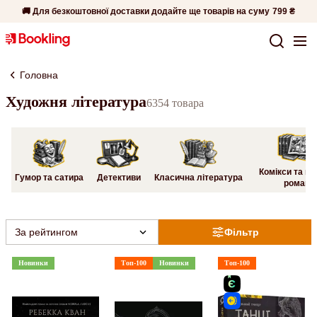
🚚 Для безкоштовної доставки додайте ще товарів на суму
799 ₴
Головна
Художня література
6354 товара
Комікси та гр
Гумор та сатира
Детективи
Класична література
романи
За рейтингом
Фільтр
Новинки
Топ-100
Новинки
Топ-100