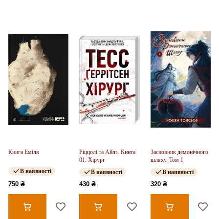
Книга Еміля
Ріццолі та Айлз. Книга
Засновник демонічного
01. Хірург
шляху. Том 1
В наявності
В наявності
В наявності
750 ₴
430 ₴
320 ₴