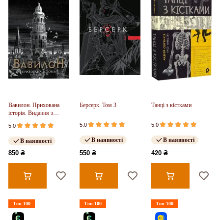
Вавилон. Прихована
Берсерк. Том 3
Танці з кістками
історія. Видання з
ілюстрованим зрізом
5.0
5.0
5.0
(у)
В наявності
В наявності
В наявності
850 ₴
550 ₴
420 ₴
Топ-100
Топ-100
Топ-100