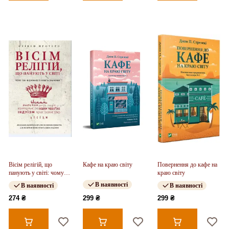
Вісім релігій, що
Кафе на краю світу
Повернення до кафе на
панують у світі: чому
краю світу
їхні відмінності мають
В наявності
В наявності
В наявності
значення
274 ₴
299 ₴
299 ₴