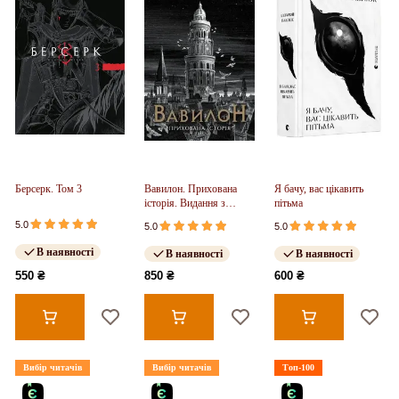
Берсерк. Том 3
Вавилон. Прихована
Я бачу, вас цікавить
історія. Видання з
пітьма
ілюстрованим зрізом
5.0
5.0
5.0
(у)
В наявності
В наявності
В наявності
550 ₴
850 ₴
600 ₴
Вибір читачів
Вибір читачів
Топ-100