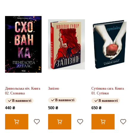
Диявольська ніч. Книга
Запізно
Сутінкова сага. Книга
02. Схованка
01. Сутінки
В наявності
В наявності
В наявності
440 ₴
500 ₴
650 ₴