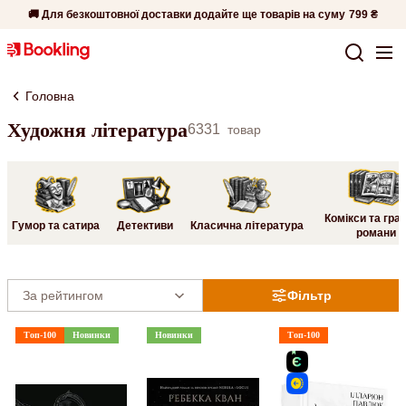
🚚 Для безкоштовної доставки додайте ще товарів на суму
799 ₴
Головна
Художня література
6331
товар
Комікси та гра
Гумор та сатира
Детективи
Класична література
романи
Фільтр
Топ-100
Новинки
Новинки
Топ-100