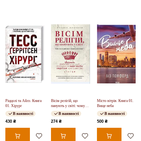
Ріццолі та Айлз. Книга
Вісім релігій, що
Місто вітрів. Книга 01.
01. Хірург
панують у світі: чому
Вище неба
їхні відмінності мають
В наявності
В наявності
В наявності
значення
430 ₴
274 ₴
500 ₴