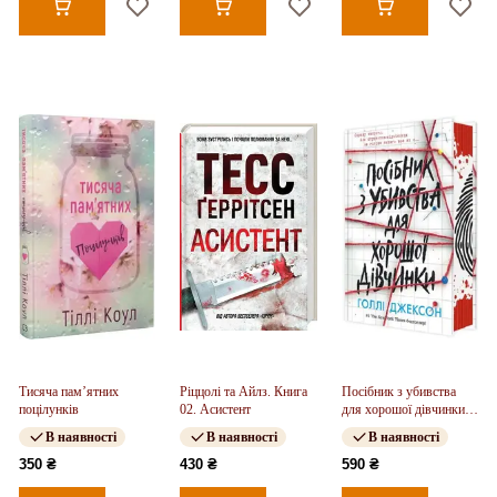
Тисяча пам’ятних
Ріццолі та Айлз. Книга
Посібник з убивства
поцілунків
02. Асистент
для хорошої дівчинки.
Книга 01
В наявності
В наявності
В наявності
350 ₴
430 ₴
590 ₴