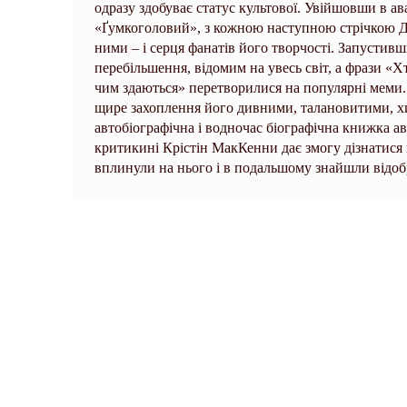
одразу здобуває статус культової. Увійшовши в а
«Ґумкоголовий», з кожною наступною стрічкою Дев
ними – і серця фанатів його творчості. Запустивши
перебільшення, відомим на увесь світ, а фрази «Х
чим здаються» перетворилися на популярні меми. 
щире захоплення його дивними, талановитими, хи
автобіографічна і водночас біографічна книжка ав
критикині Крістін МакКенни дає змогу дізнатися 
вплинули на нього і в подальшому знайшли відобр