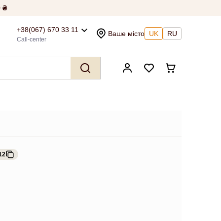
 ₴
+38(067) 670 33 11
Ваше місто
UK
RU
Call-center
12