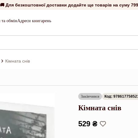
🚚 Для безкоштовної доставки додайте ще товарів на суму
799
 та обмін
Адреси книгарень
Кімната снів
Закінчився
Код: 97861775852
Кімната снів
529 ₴