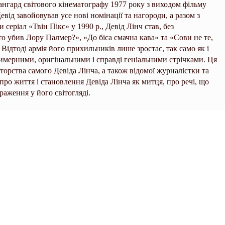
вангард світового кінематографу 1977 року з виходом фільму
ід завойовував усе нові номінації та нагороди, а разом з
 серіал «Твін Пікс» у 1990 р., Девід Лінч став, без
то убив Лору Палмер?», «До біса смачна кава» та «Сови не те,
Відтоді армія його прихильників лише зростає, так само як і
мерними, оригінальними і справді геніальними стрічками. Ця
торства самого Девіда Лінча, а також відомої журналістки та
про життя і становлення Девіда Лінча як митця, про речі, що
аження у його світогляді.