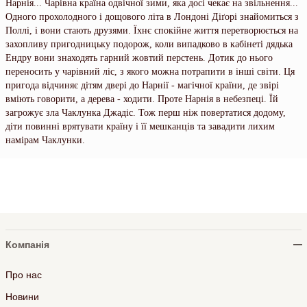
Нарнія... Чарівна країна одвічної зими, яка досі чекає на звільнення...
Одного прохолодного і дощового літа в Лондоні Діґорі знайомиться з
Поллі, і вони стають друзями. Їхнє спокійне життя перетворюється на
захопливу пригодницьку подорож, коли випадково в кабінеті дядька
Ендру вони знаходять гарний жовтий перстень. Дотик до нього
переносить у чарівний ліс, з якого можна потрапити в інші світи. Ця
пригода відчиняє дітям двері до Нарнії - магічної країни, де звірі
вміють говорити, а дерева - ходити. Проте Нарнія в небезпеці. Їй
загрожує зла Чаклунка Джадіс. Тож перш ніж повертатися додому,
діти повинні врятувати країну і її мешканців та завадити лихим
намірам Чаклунки.
Компанія
Про нас
Новини