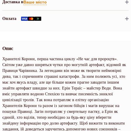
Доставка в
Ваше місто
Оплата
Опис
Хранителі Корони, перша частина циклу «Не час для пророцтв».
Світом уже давно ширяться чутки про могутній артефакт, відомий як
Правиця Чарівника. За легендами він може як творити неймовірні
дива, так і спричиняти страшні катастрофи. За ним полюють усі, хто
має хоч якусь владу, але ще більше кожен прагне завадити іншим
знайти артефакт швидше за них. Ерін Тераїс – майстер Води. Вона
вміє управляти водною Стихією та вивчає писемність зниклої
цивілізації тролів. Так вона потрапляє в елітну організацію
Хранителів Корони та разом із загоном бійців і магів вирушає на
пошуки Правиці. Загін потрапляє у смертельну пастку, а Ерін як
єдиній, хто вцілів, тепер необхідно за будь-яку ціну вберегти
знайдену інформацію про долю артефакту. Щоб вижити та виконати
завдання, їй доведеться заручитись допомогою нових союзників –