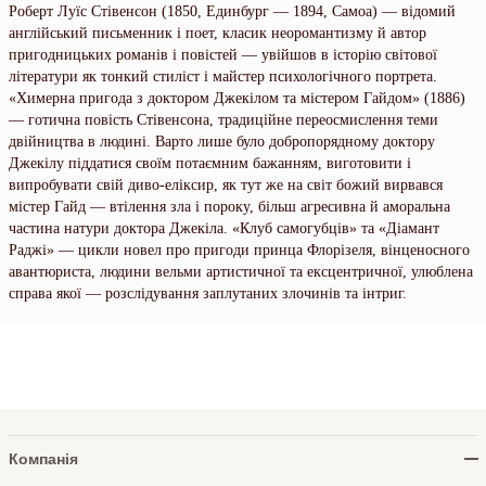
Роберт Луїс Стівенсон (1850, Единбург — 1894, Самоа) — відомий
англійський письменник і поет, класик неоромантизму й автор
пригодницьких романів і повістей — увійшов в історію світової
літератури як тонкий стиліст і майстер психологічного портрета.
«Химерна пригода з доктором Джекілом та містером Гайдом» (1886)
— готична повість Стівенсона, традиційне переосмислення теми
двійництва в людині. Варто лише було добропорядному док­тору
Джекілу піддатися своїм потаємним бажанням, виготовити і
випробувати свій диво-еліксир, як тут же на світ божий вирвався
містер Гайд — втілення зла і пороку, більш агресивна й аморальна
частина натури доктора Джекіла. «Клуб самогубців» та «Діамант
Раджі» — цикли новел про пригоди принца Флорізеля, вінценосного
авантюриста, людини вельми артистичної та ексцентричної, улюблена
справа якої — розслідування заплутаних злочинів та інтриг.
Компанія