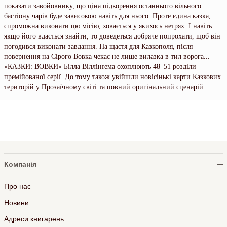
показати завойовнику, що ціна підкорення останнього вільного
бастіону чарів буде зависокою навіть для нього. Проте єдина казка,
спроможна виконати цю місію, ховається у якихось нетрях. І навіть
якщо його вдасться знайти, то доведеться добряче попрохати, щоб він
погодився виконати завдання. На щастя для Казкополя, після
повернення на Сірого Вовка чекає не лише вилазка в тил ворога...
«КАЗКИ: ВОВКИ» Білла Віллінґема охоплюють 48–51 розділи
премійованої серії. До тому також увійшли новісінькі карти Казкових
територій у Прозаїчному світі та повний оригінальний сценарій.
Компанія
Про нас
Новини
Адреси книгарень