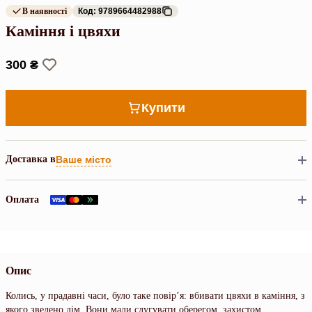
В наявності
Код: 9789664482988
Каміння і цвяхи
300 ₴
Купити
Доставка в
Ваше місто
Оплата
Опис
Колись, у прадавні часи, було таке повір’я: вбивати цвяхи в каміння, з
якого зведено дім. Вони мали слугувати оберегом, захистом