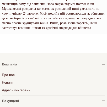
мешканців дому від злих сил. Нова збірка відомої поетки Юлії
Мусаковської розділена так само, як розділений нині увесь світ: на
«до» і «після» 24 лютого. Місія поезії в ній осмислюється як вбивання
цвяхів-оберегів у кам’яні стіни українського дому, які надсадно, але
марно прагне зруйнувати війна. Війна, розв’язана ворогом, який
застосовує каміння і цвяхи як архаїчні знаряддя для вбивства.
Компанія
Про нас
Новини
Адреси книгарень
Покупцеві