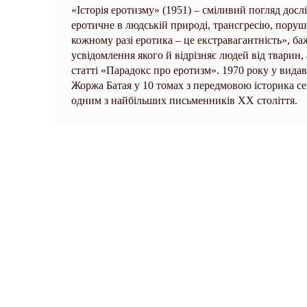
«Історія еротизму» (1951) – сміливий погляд досл
еротичне в людській природі, трансгресію, поруше
кожному разі еротика – це екстравагантність», б
усвідомлення якого й відрізняє людей від тварин,
статті «Парадокс про еротизм». 1970 року у вида
Жоржа Батая у 10 томах з передмовою історика се
одним з найбільших письменників XX століття.