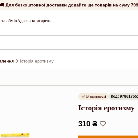
🚚 Для безкоштовної доставки додайте ще товарів на суму
799
 та обмін
Адреси книгарень
алення
Історія еротизму
В наявності
Код: 97861755
Історія еротизму
310 ₴