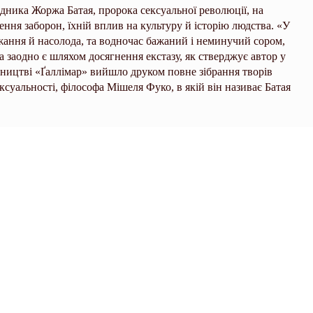
ідника Жоржа Батая, пророка сексуальної революції, на
ння заборон, їхній вплив на культуру й історію людства. «У
ажання й насолода, та водночас бажаний і неминучий сором,
 а заодно є шляхом досягнення екстазу, як стверджує автор у
вництві «Ґаллімар» вийшло друком повне зібрання творів
ксуальності, філософа Мішеля Фуко, в якій він називає Батая