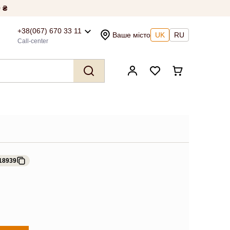
 ₴
+38(067) 670 33 11
Ваше місто
UK
RU
Call-center
18939