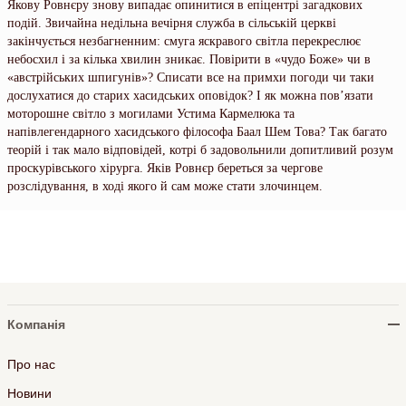
Якову Ровнєру знову випадає опинитися в епіцентрі загадкових
подій. Звичайна недільна вечірня служба в сільській церкві
закінчується незбагненним: смуга яскравого світла перекреслює
небосхил і за кілька хвилин зникає. Повірити в «чудо Боже» чи в
«австрійських шпигунів»? Списати все на примхи погоди чи таки
дослухатися до старих хасидських оповідок? І як можна пов’язати
моторошне світло з могилами Устима Кармелюка та
напівлегендарного хасидського філософа Баал Шем Това? Так багато
теорій і так мало відповідей, котрі б задовольнили допитливий розум
проскурівського хірурга. Яків Ровнєр береться за чергове
розслідування, в ході якого й сам може стати злочинцем.
Компанія
Про нас
Новини