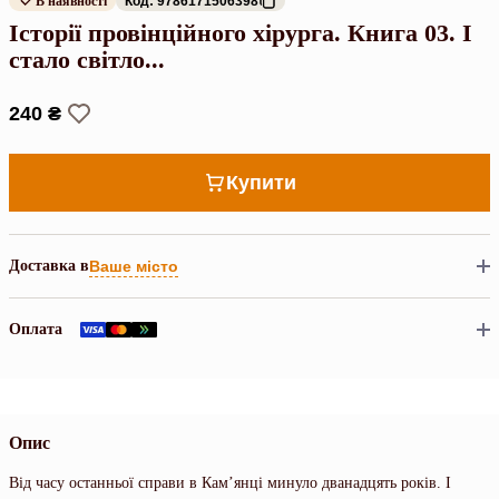
В наявності
Код: 9786171506398
Історії провінційного хірурга. Книга 03. І
стало світло...
240 ₴
Купити
Доставка в
Ваше місто
Оплата
Опис
Від часу останньої справи в Кам’янці минуло дванадцять років. І