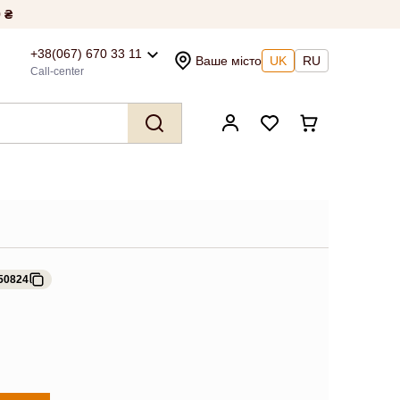
 ₴
+38(067) 670 33 11
Ваше місто
UK
RU
Call-center
50824