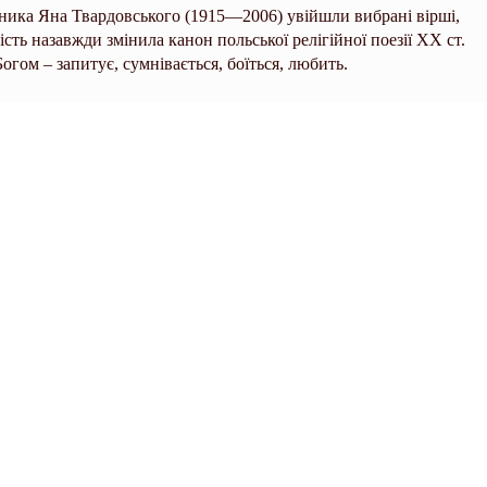
ника Яна Твардовського (1915—2006) увійшли вибрані вірші,
сть назавжди змінила канон польської релігійної поезії ХХ ст.
огом – запитує, сумнівається, боїться, любить.