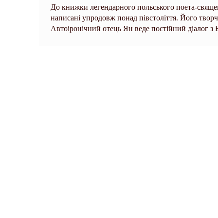
До книжки легендарного польського поета-свяще
написані упродовж понад півстоліття. Його творчі
Автоіронічний отець Ян веде постійний діалог з Б