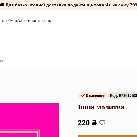
🚚 Для безкоштовної доставки додайте ще товарів на суму
799
 та обмін
Адреси книгарень
ва
В наявності
Код: 97861758
Інша молитва
220 ₴