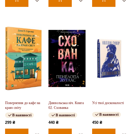
Повернення до кафе на
Диявольська ніч. Книга
Усі твої досконалості
краю світу
02. Схованка
В наявності
В наявності
В наявності
299 ₴
440 ₴
450 ₴