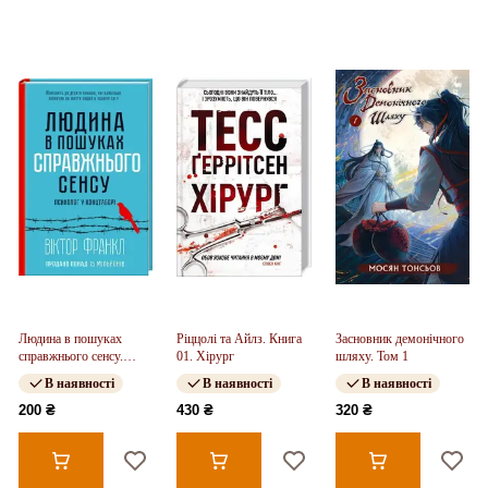
Людина в пошуках
Ріццолі та Айлз. Книга
Засновник демонічного
справжнього сенсу.
01. Хірург
шляху. Том 1
Психолог у концтаборі
В наявності
В наявності
В наявності
200 ₴
430 ₴
320 ₴