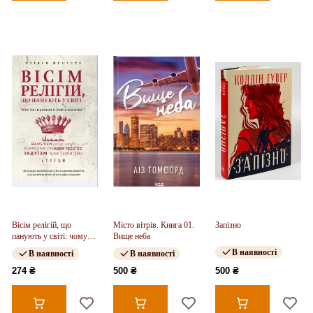
Вісім релігій, що
Місто вітрів. Книга 01.
Запізно
панують у світі: чому
Вище неба
їхні відмінності мають
В наявності
В наявності
В наявності
значення
274 ₴
500 ₴
500 ₴