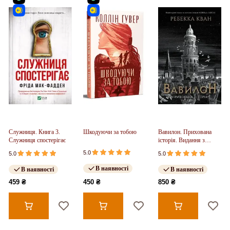
Служниця. Книга 3.
Шкодуючи за тобою
Вавилон. Прихована
Служниця спостерігає
історія. Видання з
ілюстрованим зрізом
5.0
5.0
5.0
(у)
В наявності
В наявності
В наявності
459 ₴
450 ₴
850 ₴