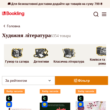
🚚 Для безкоштовної доставки додайте ще товарів на суму
799 ₴
Головна
Художня література
6354 товара
Комікси та гр
Гумор та сатира
Детективи
Класична література
романи
За рейтингом
Фільтр
Вибір читачів
Вибір читачів
Вибір читачів