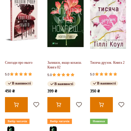
Спогади про нього
Залишся, якщо кохаєш.
Тисяча друзок. Книга 2
Книга 02
5.0
5.0
5.0
В наявності
В наявності
В наявності
450 ₴
399 ₴
350 ₴
Вибір читачів
Вибір читачів
Новинки