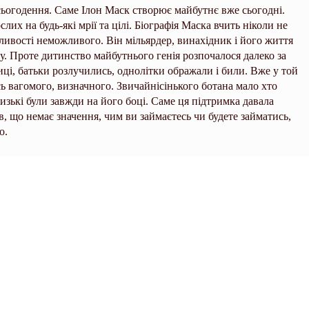
сьогодення. Саме Ілон Маск створює майбутнє вже сьогодні.
лих на будь-які мрії та цілі. Біографія Маска вчить ніколи не
жливості неможливого. Він мільярдер, винахідник і його життя
му. Проте дитинство майбутнього генія розпочалося далеко за
ці, батьки розлучились, однолітки ображали і били. Вже у той
ь вагомого, визначного. Звичайнісінького ботана мало хто
лизькі були завжди на його боці. Саме ця підтримка давала
в, що немає значення, чим ви займаєтесь чи будете займатись,
о.