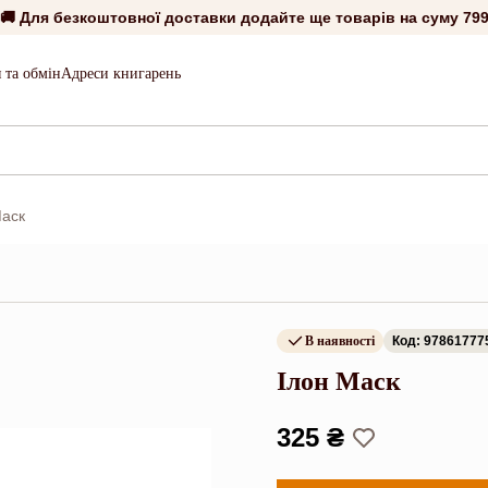
🚚 Для безкоштовної доставки додайте ще товарів на суму
799
 та обмін
Адреси книгарень
Маск
В наявності
Код: 97861777
Ілон Маск
325 ₴