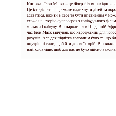
Книжка «Ілон Маск» – це біографія винахідника 
Це історія генія, що може надихнути дітей та дорос
здаватися, вірити в себе та бути впевненим у мо
схоже на історію супергероя з голівудського філь
межами Голівуду. Він народився в Південній Афри
час Ілон Маск відчував, що народжений для чогос
розумів. Але для підлітка головним було те, що б
внутрішні сили, щоб йти до своїх мрій. Він вважа
найголовніше, щоб для вас це було дійсно важлив