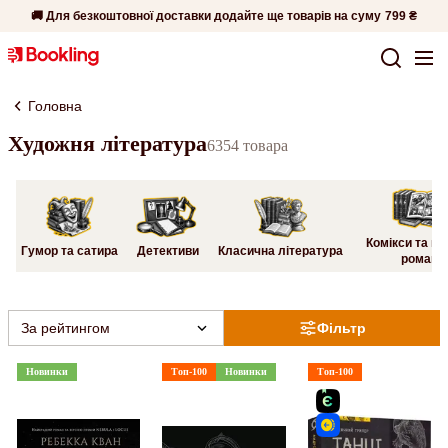
🚚 Для безкоштовної доставки додайте ще товарів на суму
799 ₴
Головна
Художня література
6354 товара
Комікси та гр
Гумор та сатира
Детективи
Класична література
романи
За рейтингом
Фільтр
Новинки
Топ-100
Новинки
Топ-100