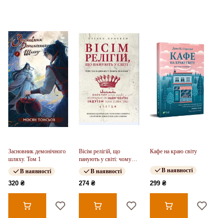
Засновник демонічного
Вісім релігій, що
Кафе на краю світу
шляху. Том 1
панують у світі: чому
їхні відмінності мають
В наявності
В наявності
В наявності
значення
320 ₴
274 ₴
299 ₴