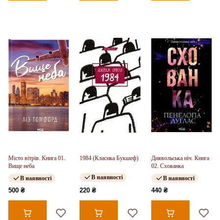
Місто вітрів. Книга 01.
1984 (Класика Букшеф)
Диявольська ніч. Книга
Вище неба
02. Схованка
В наявності
В наявності
В наявності
500 ₴
220 ₴
440 ₴