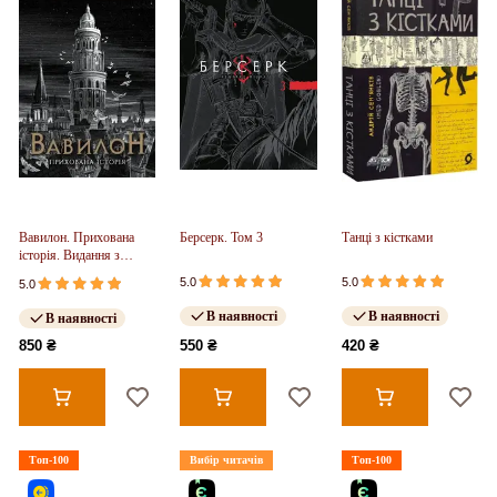
Вавилон. Прихована
Берсерк. Том 3
Танці з кістками
історія. Видання з
ілюстрованим зрізом
5.0
5.0
5.0
(у)
В наявності
В наявності
В наявності
850 ₴
550 ₴
420 ₴
Топ-100
Вибір читачів
Топ-100