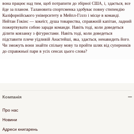
вона працює над тим, щоб потрапити до збірної США, і, здається, все
йде за планом. Талановита спортсменка здобуває повну стипендію
Каліфорнійського університету в Мейпл-Гіллз і місце в команді.
Нейтан Гокінс — хокеїст, душа товариства, справжній капітан, ладний
пожертвувати собою заради команди. Навіть тоді, коли доведеться
ділити ковзанку з фігуристами. Навіть тоді, коли доведеться
підставити плече уїдливій Анастейші, яка, здається, ненавидить його.
Чи зможуть вони знайти спільну мову та пройти шлях від суперників
до справжньої пари в усіх сенсах цього слова?
Компанія
Про нас
Новини
Адреси книгарень