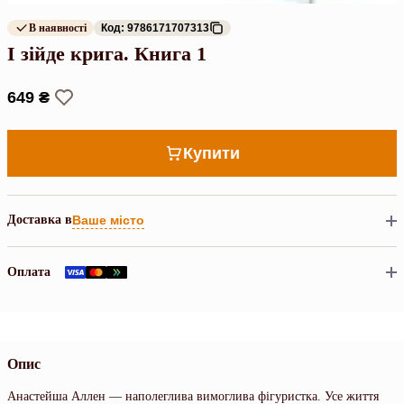
В наявності
Код: 9786171707313
І зійде крига. Книга 1
649 ₴
Купити
Доставка в
Ваше місто
Оплата
Опис
Анастейша Аллен — наполеглива вимоглива фігуристка. Усе життя