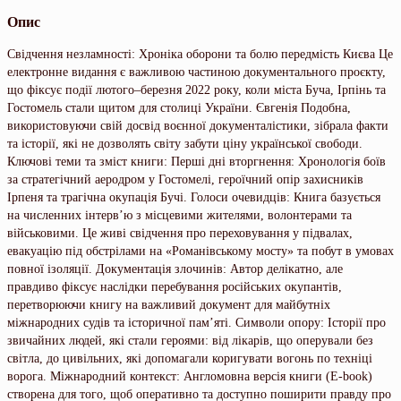
Опис
Свідчення незламності: Хроніка оборони та болю передмість Києва Це
електронне видання є важливою частиною документального проєкту,
що фіксує події лютого–березня 2022 року, коли міста Буча, Ірпінь та
Гостомель стали щитом для столиці України. Євгенія Подобна,
використовуючи свій досвід воєнної документалістики, зібрала факти
та історії, які не дозволять світу забути ціну української свободи.
Ключові теми та зміст книги: Перші дні вторгнення: Хронологія боїв
за стратегічний аеродром у Гостомелі, героїчний опір захисників
Ірпеня та трагічна окупація Бучі. Голоси очевидців: Книга базується
на численних інтерв’ю з місцевими жителями, волонтерами та
військовими. Це живі свідчення про переховування у підвалах,
евакуацію під обстрілами на «Романівському мосту» та побут в умовах
повної ізоляції. Документація злочинів: Автор делікатно, але
правдиво фіксує наслідки перебування російських окупантів,
перетворюючи книгу на важливий документ для майбутніх
міжнародних судів та історичної пам’яті. Символи опору: Історії про
звичайних людей, які стали героями: від лікарів, що оперували без
світла, до цивільних, які допомагали коригувати вогонь по техніці
ворога. Міжнародний контекст: Англомовна версія книги (E-book)
створена для того, щоб оперативно та доступно поширити правду про