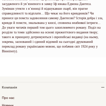
засудженого й ув’язненого в замку Іф юнака Едмона Дантеса.
Зумівши утекти з в’язниці й відшукавши скарб, він прагне
справедливості та відплати... Що чекає на його кривдників? Чи
принесе ця помста задоволення самому Дантесові? Історія добра і зла,
кривди й помсти, змальована у книзі, сповнена неабиякої інтриги...
До уваги читачів перший том цього захоплюючого роману. Поділ на
розділи та томи здійснено на основі прижиттєвого видання твору;
такого ж принципу дотримуються і європейські видавці (на ньому,
зокрема, заснований і єдиний відомий на сьогодні друкований
переклад роману українською мовою, що побачив світ 1924 року у
Вінніпеґу).
Компанія
Про нас
Новини