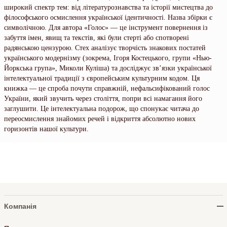
широкий спектр тем: від літературознавства та історії мистецтва до
філософського осмислення української ідентичності. Назва збірки є
символічною. Для автора «Голос» — це інструмент повернення із
забуття імен, явищ та текстів, які були стерті або спотворені
радянською цензурою. Стех аналізує творчість знакових постатей
українського модернізму (зокрема, Ігоря Костецького, групи «Нью-
Йоркська група», Миколи Куліша) та досліджує зв’язки української
інтелектуальної традиції з європейським культурним кодом. Ця
книжка — це спроба почути справжній, нефальсифікований голос
України, який звучить через століття, попри всі намагання його
заглушити. Це інтелектуальна подорож, що спонукає читача до
переосмислення знайомих речей і відкриття абсолютно нових
горизонтів нашої культури.
Компанія